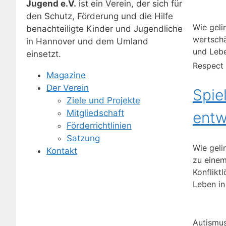
Jugend e.V.
ist ein Verein, der sich für
den Schutz, Förderung und die Hilfe
Wie geli
benachteiligte Kinder und Jugendliche
wertschä
in Hannover und dem Umland
und Lebe
einsetzt.
Respect 
Magazine
Der Verein
Spie
Ziele und Projekte
Mitgliedschaft
entw
Förderrichtlinien
Satzung
Wie geli
Kontakt
zu einem
Konflikt
Leben in
Autismu