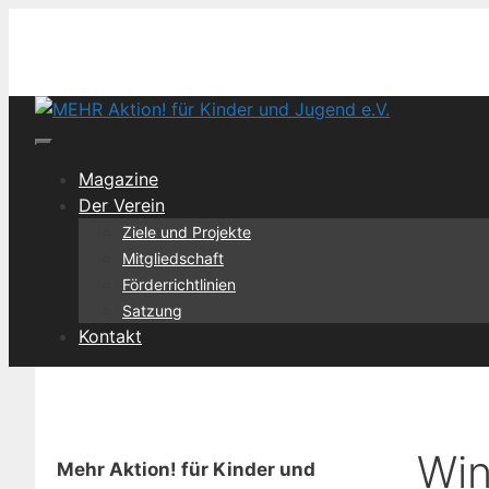
Zum
Inhalt
springen
Menü
Magazine
Der Verein
Ziele und Projekte
Mitgliedschaft
Förderrichtlinien
Satzung
Kontakt
Win
Mehr Aktion! für Kinder und