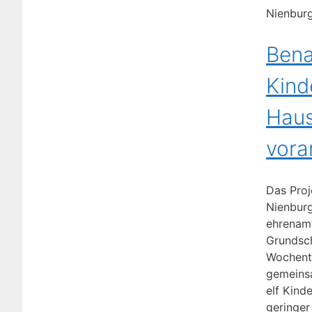
Nienburg
Bena
Kind
Haus
vora
Das Proj
Nienburg
ehrenamt
Grundsch
Wochent
gemeinsa
elf Kind
geringe