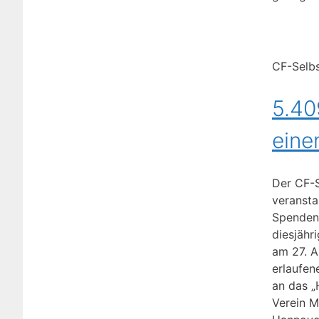
CF-Selbs
5.40
eine
Der CF-S
veransta
Spendenl
diesjähr
am 27. A
erlaufen
an das 
Verein M