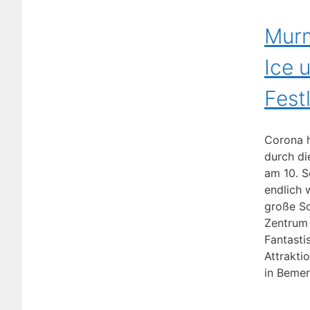
Murm
Ice 
Fest
Corona h
durch d
am 10. 
endlich 
große S
Zentrum
Fantasti
Attrakti
in Beme