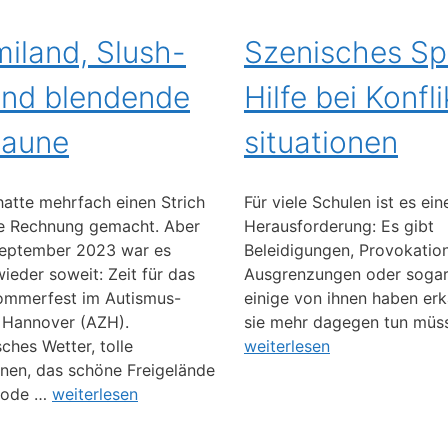
iland, Slush-
Szenisches Spi
und blendende
Hilfe bei Konfli
laune
situationen
atte mehrfach einen Strich
Für viele Schulen ist es ein
ie Rechnung gemacht. Aber
Herausforderung: Es gibt
September 2023 war es
Beleidigungen, Provokatione
wieder soweit: Zeit für das
Ausgrenzungen oder sogar
ommerfest im Autismus-
einige von ihnen haben erk
 Hannover (AZH).
sie mehr dagegen tun müs
sches Wetter, tolle
weiterlesen
onen, das schöne Freigelände
rode …
weiterlesen