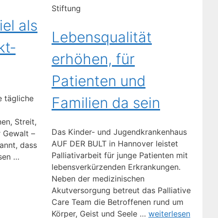
Stiftung
el als
Lebensqualität
kt­
erhöhen, für
Patienten und
e tägliche
Familien da sein
n, Streit,
Das Kinder- und Jugendkrankenhaus
 Gewalt –
AUF DER BULT in Hannover leistet
annt, dass
Palliativarbeit für junge Patienten mit
sen …
lebensverkürzenden Erkrankungen.
Neben der medizinischen
Akutversorgung betreut das Palliative
Care Team die Betroffenen rund um
Körper, Geist und Seele …
weiterlesen