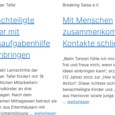
er Tafel
Breaking Salsa e.V.
chteiligte
Mit Menschen
er mit
zusammen­ko
aufgabenhilfe
Kontakte schl
nbringen
„Beim Tanzen fühle ich mic
frei und freue mich, wenn 
ekt Lernschritte der
Ideen einbringen kann“, erz
er Tafel fördert mit 18
(12 Jahre) stolz zur „Hier b
lichen Mitarbeitern
Aktion“. Diese richtete sich
ulkinder an drei
benachteiligte Kinder und 
agen. Nach dem
aus Hannover sowie junge 
men Mittagessen betreut sie
…
weiterlesen
er aus Elternhäusern mit
r Unterstützung …
weiterlesen