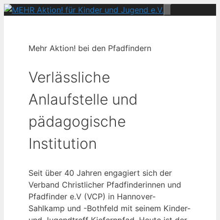
Zum
Menü
Inhalt
springen
Mehr Aktion! bei den Pfadfindern
Verlässliche
Anlaufstelle und
pädagogische
Institution
Seit über 40 Jahren engagiert sich der
Verband Christlicher Pfadfinderinnen und
Pfadfinder e.V (VCP) in Hannover-
Sahlkamp und -Bothfeld mit seinem Kinder-
und Jugendtreff Kiefernpfad. Heute ist der